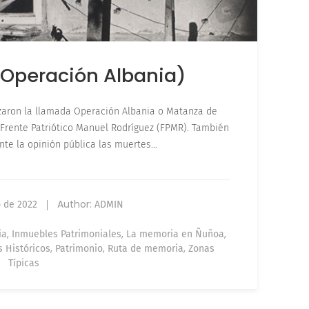
 (Operación Albania)
lizaron la llamada Operación Albania o Matanza de
 Frente Patriótico Manuel Rodríguez (FPMR). También
ante la opinión pública las muertes…
Author:
o de 2022
ADMIN
,
,
,
ia
Inmuebles Patrimoniales
La memoria en Ñuñoa
,
,
,
 Históricos
Patrimonio
Ruta de memoria
Zonas
Típicas