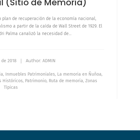
l (Sitio de Memoria)
n plan de recuperación de la economía nacional,
lismo a partir de la caída de Wall Street de 1929. El
dri Palma canalizó la necesidad de…
Author:
o de 2018
ADMIN
,
,
,
ia
Inmuebles Patrimoniales
La memoria en Ñuñoa
,
,
,
 Históricos
Patrimonio
Ruta de memoria
Zonas
Típicas