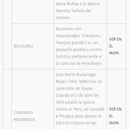
plaza Ñuñoa y la Iglesia
Nuestra Señora del
Carmen.
Bucalemu (en
mapudungún: Vükalemu,
VER EN
‘bosque grande’) es un
BUCALEMU
EL
pequeño pueblo y centro
MAPA
turístico perteneciente a
la comuna de Paredones.
José María Madariaga
Reyes (1842-1880) fue un
sacerdote de Illapel.
Cuando el 5 de abril de
1879 estalló la guerra
contra el Perú, se trasladó
VER EN
CANÓNIGO
a Pisagua para apoyar al
EL
MADARIAGA
Ejército chileno en las
MAPA