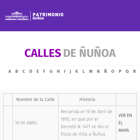
CALLES
DE ÑUÑOA
A
B
C
D
E
F
G
H
I
J
K
L
M
N
Ñ
O
P
Q
R
Nombre de la Calle
Historia
Recuerda el 19 de Abril de
VER EN
1895, en que por el
19 DE ABRIL
EL
Decreto N. 1471 se dio el
MAPA
título de Villa a Ñuñoa.