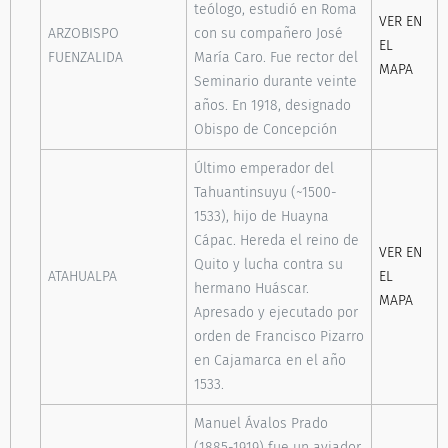
teólogo, estudió en Roma
VER EN
ARZOBISPO
con su compañero José
EL
FUENZALIDA
María Caro. Fue rector del
MAPA
Seminario durante veinte
años. En 1918, designado
Obispo de Concepción
Último emperador del
Tahuantinsuyu (~1500-
1533), hijo de Huayna
Cápac. Hereda el reino de
VER EN
Quito y lucha contra su
ATAHUALPA
EL
hermano Huáscar.
MAPA
Apresado y ejecutado por
orden de Francisco Pizarro
en Cajamarca en el año
1533.
Manuel Ávalos Prado
(1885-1919) fue un aviador