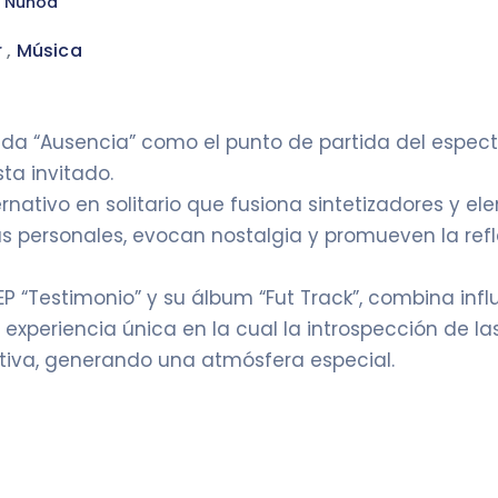
, Ñuñoa
r
,
Música
ada “Ausencia” como el punto de partida del espe
ta invitado.
nativo en solitario que fusiona sintetizadores y el
cias personales, evocan nostalgia y promueven la ref
EP “Testimonio” y su álbum “Fut Track”, combina influ
periencia única en la cual la introspección de las
ntiva, generando una atmósfera especial.