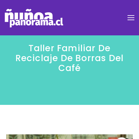
Taller Familiar De
Reciclaje De Borras Del
Café