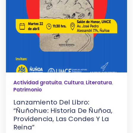
Actividad gratuita
Cultura
Literatura
,
,
,
Patrimonio
Lanzamiento Del Libro:
“Ñuñohue: Historia De Ñuñoa,
Providencia, Las Condes Y La
Reina”