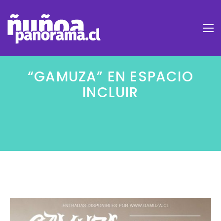
“GAMUZA” EN ESPACIO
INCLUIR