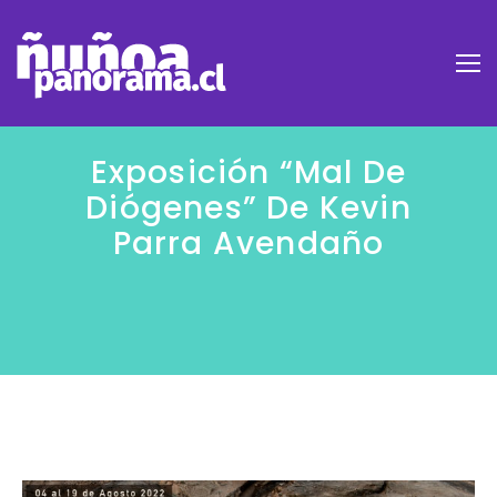
Exposición “Mal De
Diógenes” De Kevin
Parra Avendaño